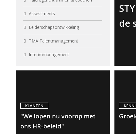
STY
Assessments
de 
Leiderschapsontwikkeling
TMA Talentmanagement
Interimmanagement
KLANTEN
KENNI
"We lopen nu voorop met
Groei
ons HR-beleid"