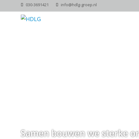
030-3691421
info@hdlg-groep.nl
Samen bouwen we sterke or