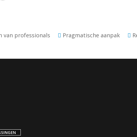
 van professionals
Pragmatische aanpak
Re
SSINGEN