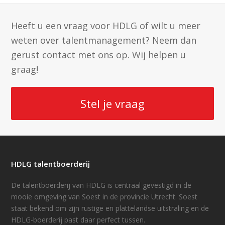
Heeft u een vraag voor HDLG of wilt u meer
weten over talentmanagement? Neem dan
gerust contact met ons op. Wij helpen u
graag!
Stel je vraag
HDLG talentboerderij
De talentboerderij van HDLG is centraal gevestigd in de
mooie omgeving van Soest in de provincie Utrecht. Soest
staat bekend om zijn rustige en plattelandse uitstraling en de
HDLG-boerderij past daar perfect tussen.