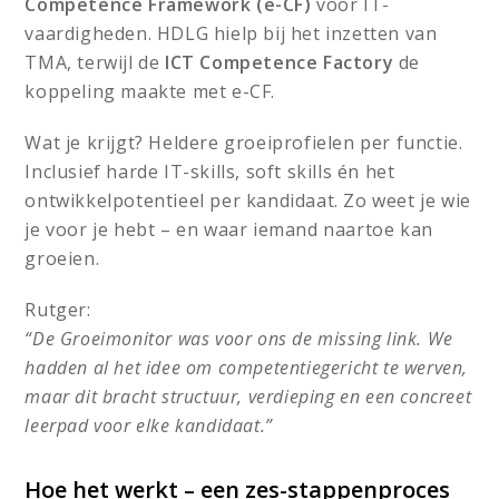
Competence Framework (e-CF)
voor IT-
vaardigheden. HDLG hielp bij het inzetten van
TMA, terwijl de
ICT Competence Factory
de
koppeling maakte met e-CF.
Wat je krijgt? Heldere groeiprofielen per functie.
Inclusief harde IT-skills, soft skills én het
ontwikkelpotentieel per kandidaat. Zo weet je wie
je voor je hebt – en waar iemand naartoe kan
groeien.
Rutger:
“De Groeimonitor was voor ons de missing link. We
hadden al het idee om competentiegericht te werven,
maar dit bracht structuur, verdieping en een concreet
leerpad voor elke kandidaat.”
Hoe het werkt – een zes-stappenproces