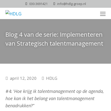
030-3691421
info@hdlg-groep.nl
O
Mo
M
Blog 4 van de serie: Implementeren
van Strategisch talentmanagement
april 12, 2020
HDLG
#4: ‘
Hoe krijg ik talentmanagement op de agenda,
hoe kan ik het belang van talentmanagement
benadrukken
?’’