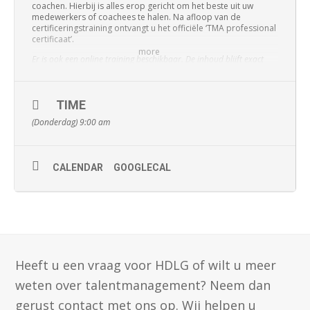
coachen. Hierbij is alles erop gericht om het beste uit uw
medewerkers of coachees te halen. Na afloop van de
certificeringstraining ontvangt u het officiële ‘TMA professional
certificaat’.
more
Er is ook een online training beschikbaar. De inhoud blijft exact
hetzelfde, de uitvoering zal bestaan uit zes online sessies van 3 uur.
PROGRAMMA
TIME
Na het volgen van deze driedaagse certificeringstraining heeft
u de volgende kennis en praktijkkunde:
(Donderdag) 9:00 am
Kent de mogelijkheden van de TMA methode
Kent de mogelijkheden van de TMA rapportages en kan
CALENDAR
GOOGLECAL
flexibel met deze rapportages werken
Snapt de samenhang van de instrumenten van de TMA
methode
Kent het theoretisch model van de TMA methode
Kan profielen maken in de TMA portal
Heeft u een vraag voor HDLG of wilt u meer
Heeft basisvaardigheden voor het houden van TMA
terugkoppelgesprekken (talentenanalyse, competentie
weten over talentmanagement? Neem dan
analyse)
gerust contact met ons op. Wij helpen u