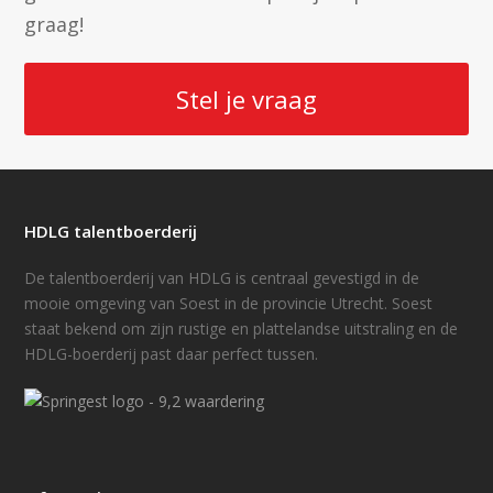
Kent het verschil tussen competenties, drijfveren en talenten
graag!
Kan de match maken tussen de drijfveren/talenten van een
kandidaat en de competenties van een profiel
Heeft kennis van de ontwikkelbaarheid van competenties
Stel je vraag
Kent de randvoorwaarden voor het uitvoeren van talenten-
en competentie analyses
Kan een performance matrix uitleggen en kan op basis van
TMA analyses een match- en ontwikkeladvies verstrekken
HDLG talentboerderij
De talentboerderij van HDLG is centraal gevestigd in de
mooie omgeving van Soest in de provincie Utrecht. Soest
staat bekend om zijn rustige en plattelandse uitstraling en de
HDLG-boerderij past daar perfect tussen.