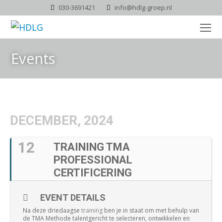
030-3691421
info@hdlg-groep.nl
O
Mo
Events
M
DECEMBER, 2024
12
TRAINING TMA
PROFESSIONAL
CERTIFICERING
EVENT DETAILS
Na deze driedaagse
training
ben je in staat om met behulp van
de TMA Methode talentgericht te selecteren, ontwikkelen en