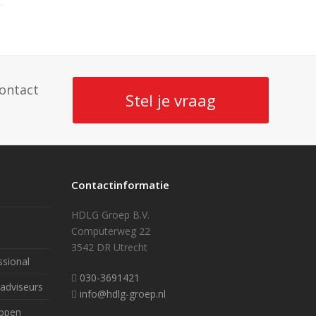
ontact
Stel je vraag
Contactinformatie
HDLG Groep B.V.
Computerweg 22
3542 DR Utrecht
ssional
030-3691421
tadviseurs
info@hdlg-groep.nl
appen