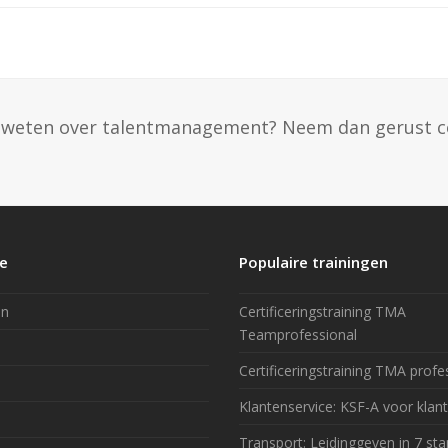
er weten over talentmanagement? Neem dan gerust c
ie
Populaire trainingen
en
Certificeringstraining TMA
Teamprofessional
Certificeringstraining TMA profe
Klantenservice: KSF-A voor klan
Transport: Leidinggeven in 7 st