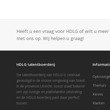
Heeft u een vraag voor HDLG of wilt u me
met ons op. Wij helpen u graag!
HDLG talentboerderij
Informat
De talentboerderij van HDLG is centraal
Oplossing
gevestigd in de mooie omgeving van Soest
Thema’s
in de provincie Utrecht. Soest staat bekend
om zijn rustige en plattelandse uitstraling
Kennis
en de HDLG-boerderij past daar perfect
tussen.
Klanten