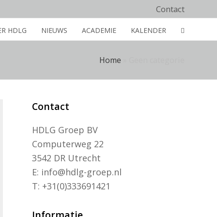
Contact
ER HDLG
NIEUWS
ACADEMIE
KALENDER
Home
»
Geen categorie
Contact
HDLG Groep BV
Computerweg 22
3542 DR Utrecht
E: info@hdlg-groep.nl
T: +31(0)333691421
Informatie