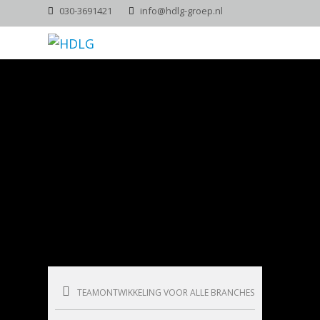
030-3691421
info@hdlg-groep.nl
TEAMONTWIKKELING VOOR ALLE BRANCHES