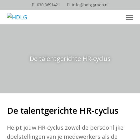
030-3691421
info@hdlg-groep.nl
O
Mo
M
De talentgerichte HR-cyclus
De talentgerichte HR-cyclus
Helpt jouw HR-cyclus zowel de persoonlijke
doelstellingen van je medewerkers als de