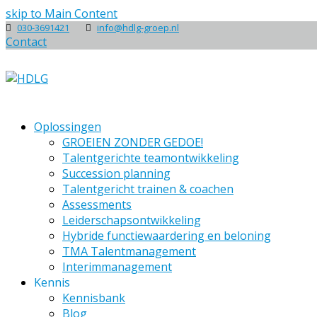
skip to Main Content
030-3691421
info@hdlg-groep.nl
Contact
Oplossingen
GROEIEN ZONDER GEDOE!
Talentgerichte teamontwikkeling
Succession planning
Talentgericht trainen & coachen
Assessments
Leiderschapsontwikkeling
Hybride functiewaardering en beloning
TMA Talentmanagement
Interimmanagement
Kennis
Kennisbank
Blog