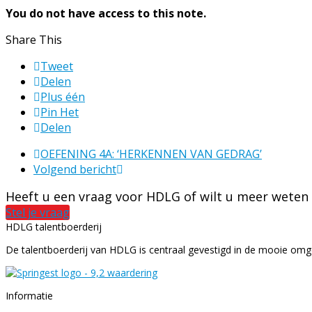
You do not have access to this note.
Share This
Tweet
Delen
Plus één
Pin Het
Delen
previous
OEFENING 4A: ‘HERKENNEN VAN GEDRAG’
next
post:
Volgend bericht
post:
Heeft u een vraag voor HDLG of wilt u meer weten
Stel je vraag
HDLG talentboerderij
De talentboerderij van HDLG is centraal gevestigd in de mooie omgev
Informatie