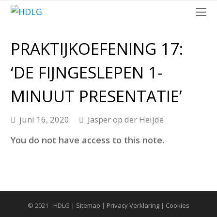
O
Mo
M
PRAKTIJKOEFENING 17:
‘DE FIJNGESLEPEN 1-
MINUUT PRESENTATIE’
juni 16, 2020
Jasper op der Heijde
You do not have access to this note.
© 2021 - HDLG |
Sitemap
|
Privacy Verklaring
|
Cookies