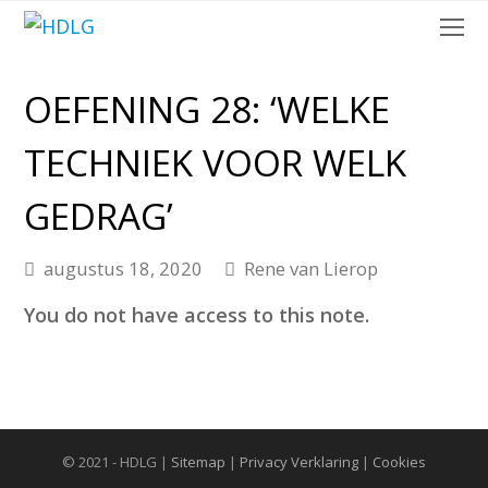
O
Mo
M
OEFENING 28: ‘WELKE
TECHNIEK VOOR WELK
GEDRAG’
augustus 18, 2020
Rene van Lierop
You do not have access to this note.
© 2021 - HDLG |
Sitemap
|
Privacy Verklaring
|
Cookies