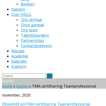
Boeken
Klanten
Over HDLG
Ons verhaal
Onze aanpak
Ons team
Talentboerderij
Partnerships
Contactgegevens
Nieuws
Academie
Kalender
Zoeken
Zoeken
Verzenden
Events
Home
»
Events
»
TMA certificering Teamprofessional
november, 2020
05
nov
9:00 am
TMA certificering Teamprofessional