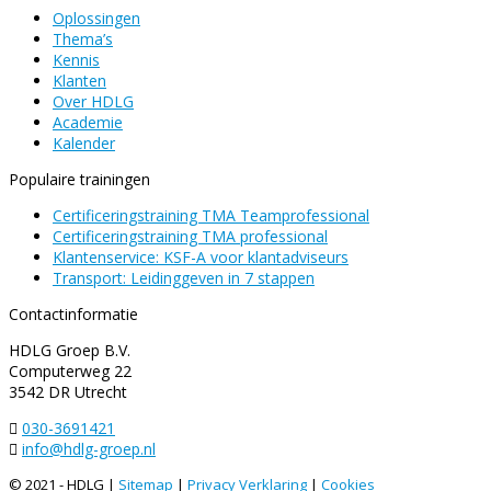
Oplossingen
Thema’s
Kennis
Klanten
Over HDLG
Academie
Kalender
Populaire trainingen
Certificeringstraining TMA Teamprofessional
Certificeringstraining TMA professional
Klantenservice: KSF-A voor klantadviseurs
Transport: Leidinggeven in 7 stappen
Contactinformatie
HDLG Groep B.V.
Computerweg 22
3542 DR Utrecht
030-3691421
info@hdlg-groep.nl
© 2021 - HDLG |
Sitemap
|
Privacy Verklaring
|
Cookies