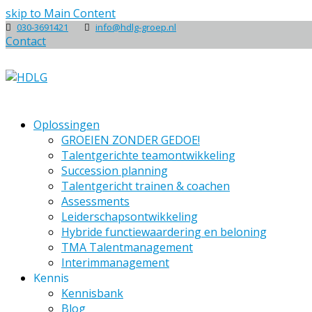
skip to Main Content
030-3691421
info@hdlg-groep.nl
Contact
Oplossingen
GROEIEN ZONDER GEDOE!
Talentgerichte teamontwikkeling
Succession planning
Talentgericht trainen & coachen
Assessments
Leiderschapsontwikkeling
Hybride functiewaardering en beloning
TMA Talentmanagement
Interimmanagement
Kennis
Kennisbank
Blog