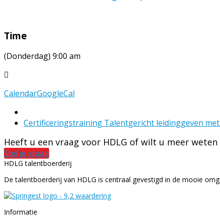
Time
(Donderdag) 9:00 am
Calendar
GoogleCal
next
Certificeringstraining Talentgericht leidinggeven m
post:
Heeft u een vraag voor HDLG of wilt u meer weten
Stel je vraag
HDLG talentboerderij
De talentboerderij van HDLG is centraal gevestigd in de mooie omgev
Informatie