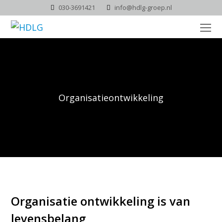
030-3691421
info@hdlg-groep.nl
O
Mo
M
Organisatieontwikkeling
Organisatie ontwikkeling is van
levensbelang