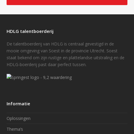
HDLG talentboerderij
De talentboerderij van HDLG is centraal gevestigd in de
mooie omgeving van Soest in de provincie Utrecht. Soest
staat bekend om zijn rustige en plattelandse uitstraling en de
HDLG-boerderij past daar perfect tussen.
Informatie
Oplossingen
Thema’s